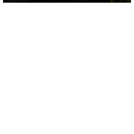
¡NO TE DEJES
SORPRENDER!
Obtén una evaluación de seguridad
GRATUITA hoy mismo.